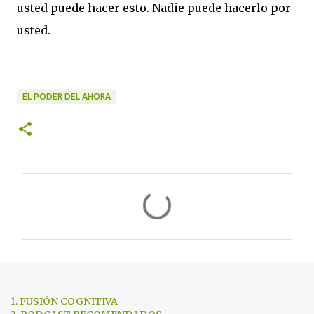
usted puede hacer esto. Nadie puede hacerlo por
usted.
EL PODER DEL AHORA
C
o
m
e
n
t
1. FUSIÓN COGNITIVA
a