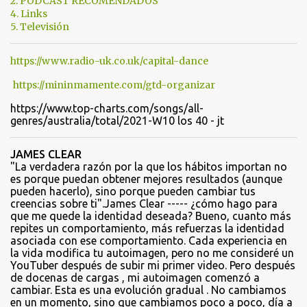
2. PODCAST RECOMENDADOS
4. Links
r
5. Televisión
i
o
https://www.radio-uk.co.uk/capital-dance
s
https://mininmamente.com/gtd-organizar
https://www.top-charts.com/songs/all-
genres/australia/total/2021-W10 los 40 - jt
JAMES CLEAR
"La verdadera razón por la que los hábitos importan no
es porque puedan obtener mejores resultados (aunque
pueden hacerlo), sino porque pueden cambiar tus
creencias sobre ti".James Clear ----- ¿cómo hago para
que me quede la identidad deseada? Bueno, cuanto más
repites un comportamiento, más refuerzas la identidad
asociada con ese comportamiento. Cada experiencia en
la vida modifica tu autoimagen, pero no me consideré un
YouTuber después de subir mi primer video. Pero después
de docenas de cargas , mi autoimagen comenzó a
cambiar. Esta es una evolución gradual . No cambiamos
en un momento, sino que cambiamos poco a poco, día a