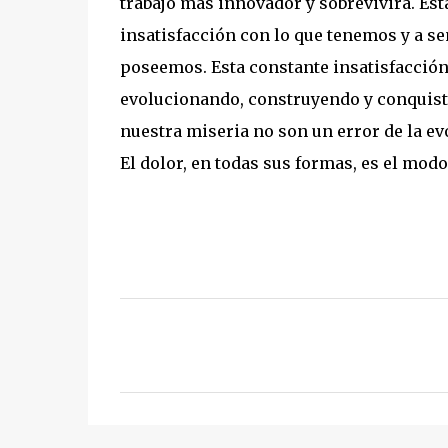
trabajo más innovador y sobrevivirá. Es
insatisfacción con lo que tenemos y a se
poseemos. Esta constante insatisfacción
evolucionando, construyendo y conquista
nuestra miseria no son un error de la e
El dolor, en todas sus formas, es el mod
C
o
m
e
n