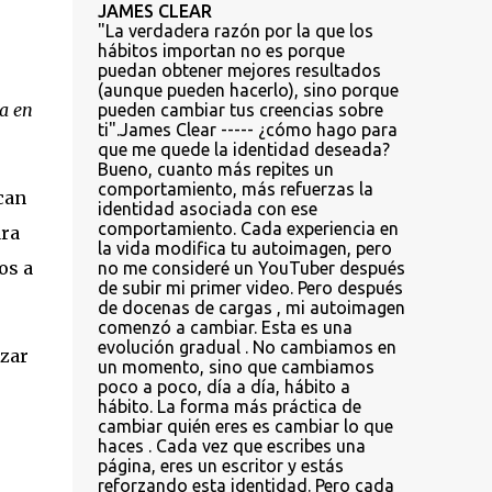
JAMES CLEAR
"La verdadera razón por la que los
hábitos importan no es porque
puedan obtener mejores resultados
(aunque pueden hacerlo), sino porque
za en
pueden cambiar tus creencias sobre
ti".James Clear ----- ¿cómo hago para
que me quede la identidad deseada?
Bueno, cuanto más repites un
comportamiento, más refuerzas la
can
identidad asociada con ese
comportamiento. Cada experiencia en
ara
la vida modifica tu autoimagen, pero
os a
no me consideré un YouTuber después
de subir mi primer video. Pero después
de docenas de cargas , mi autoimagen
comenzó a cambiar. Esta es una
evolución gradual . No cambiamos en
nzar
un momento, sino que cambiamos
poco a poco, día a día, hábito a
hábito. La forma más práctica de
cambiar quién eres es cambiar lo que
haces . Cada vez que escribes una
página, eres un escritor y estás
reforzando esta identidad. Pero cada