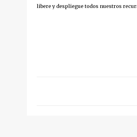
libere y despliegue todos nuestros recur
C
o
m
e
n
t