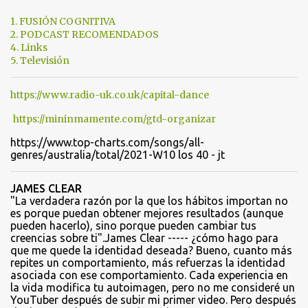
t
1. FUSIÓN COGNITIVA
a
2. PODCAST RECOMENDADOS
4. Links
r
5. Televisión
i
o
https://www.radio-uk.co.uk/capital-dance
s
https://mininmamente.com/gtd-organizar
https://www.top-charts.com/songs/all-
genres/australia/total/2021-W10 los 40 - jt
JAMES CLEAR
"La verdadera razón por la que los hábitos importan no
es porque puedan obtener mejores resultados (aunque
pueden hacerlo), sino porque pueden cambiar tus
creencias sobre ti".James Clear ----- ¿cómo hago para
que me quede la identidad deseada? Bueno, cuanto más
repites un comportamiento, más refuerzas la identidad
asociada con ese comportamiento. Cada experiencia en
la vida modifica tu autoimagen, pero no me consideré un
YouTuber después de subir mi primer video. Pero después