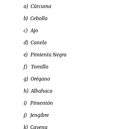
a)
Cúrcuma
b)
Cebolla
c)
Ajo
d)
Canela
e)
Pimienta Negra
f)
Tomillo
g)
Orégano
h)
Albahaca
i)
Pimentón
j)
Jengibre
k)
Cayena