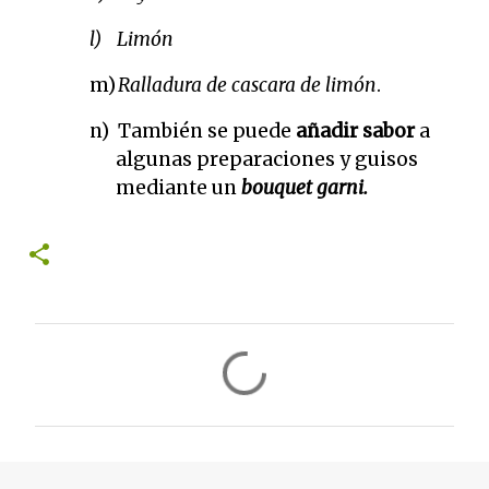
l)
Limón
m)
Ralladura de cascara de limón
.
n)
También se puede
añadir sabor
a
algunas preparaciones y guisos
mediante un
bouquet garni.
C
o
m
e
n