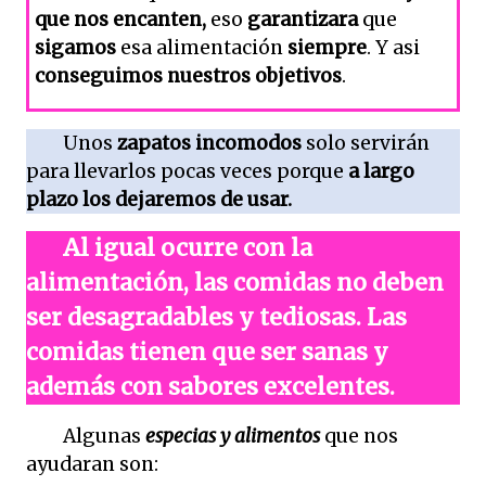
que nos encanten,
eso
garantizara
que
sigamos
esa alimentación
siempre
. Y asi
conseguimos nuestros objetivos
.
Unos
zapatos incomodos
solo servirán
para llevarlos pocas veces porque
a largo
plazo los dejaremos de usar.
Al igual ocurre con la
alimentación, las comidas no deben
ser desagradables y tediosas. Las
comidas tienen que ser sanas y
además con sabores excelentes.
Algunas
especias y alimentos
que nos
ayudaran son: