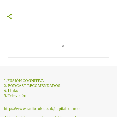
C
o
m
e
n
t
1. FUSIÓN COGNITIVA
a
2. PODCAST RECOMENDADOS
4. Links
r
5. Televisión
i
o
https://www.radio-uk.co.uk/capital-dance
s