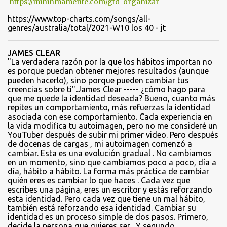
https://mininmamente.com/gtd-organizar
https://www.top-charts.com/songs/all-
genres/australia/total/2021-W10 los 40 - jt
JAMES CLEAR
"La verdadera razón por la que los hábitos importan no
es porque puedan obtener mejores resultados (aunque
pueden hacerlo), sino porque pueden cambiar tus
creencias sobre ti".James Clear ----- ¿cómo hago para
que me quede la identidad deseada? Bueno, cuanto más
repites un comportamiento, más refuerzas la identidad
asociada con ese comportamiento. Cada experiencia en
la vida modifica tu autoimagen, pero no me consideré un
YouTuber después de subir mi primer video. Pero después
de docenas de cargas , mi autoimagen comenzó a
cambiar. Esta es una evolución gradual . No cambiamos
en un momento, sino que cambiamos poco a poco, día a
día, hábito a hábito. La forma más práctica de cambiar
quién eres es cambiar lo que haces . Cada vez que
escribes una página, eres un escritor y estás reforzando
esta identidad. Pero cada vez que tiene un mal hábito,
también está reforzando esa identidad. Cambiar su
identidad es un proceso simple de dos pasos. Primero,
decide la persona que quieres ser . Y segundo,