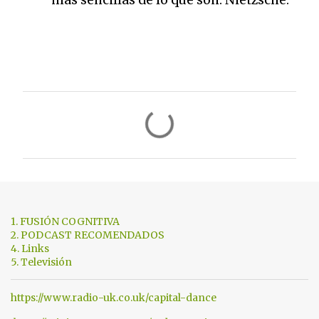
más sencillas de lo que son. Nietzsche.
C
o
m
e
n
t
1. FUSIÓN COGNITIVA
a
2. PODCAST RECOMENDADOS
4. Links
r
5. Televisión
i
o
https://www.radio-uk.co.uk/capital-dance
s