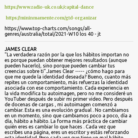
o
https://www.radio-uk.co.uk/capital-dance
s
https://mininmamente.com/gtd-organizar
https://www.top-charts.com/songs/all-
genres/australia/total/2021-W10 los 40 - jt
JAMES CLEAR
"La verdadera razón por la que los hábitos importan no
es porque puedan obtener mejores resultados (aunque
pueden hacerlo), sino porque pueden cambiar tus
creencias sobre ti".James Clear ----- ¿cómo hago para
que me quede la identidad deseada? Bueno, cuanto más
repites un comportamiento, más refuerzas la identidad
asociada con ese comportamiento. Cada experiencia en
la vida modifica tu autoimagen, pero no me consideré un
YouTuber después de subir mi primer video. Pero después
de docenas de cargas , mi autoimagen comenzó a
cambiar. Esta es una evolución gradual . No cambiamos
en un momento, sino que cambiamos poco a poco, día a
día, hábito a hábito. La forma más práctica de cambiar
quién eres es cambiar lo que haces . Cada vez que
escribes una página, eres un escritor y estás reforzando
esta identidad. Pero cada vez que tiene un mal hábito,