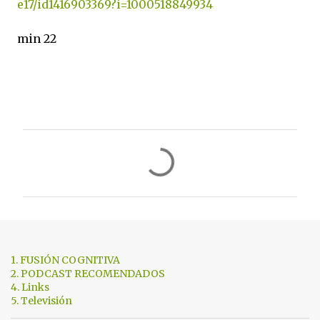
e17/id1416903369?i=1000518849934
min 22
C
o
m
e
n
t
1. FUSIÓN COGNITIVA
a
2. PODCAST RECOMENDADOS
4. Links
r
5. Televisión
i