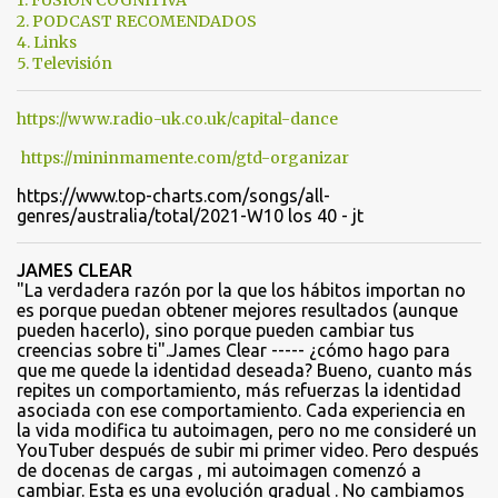
1. FUSIÓN COGNITIVA
a
2. PODCAST RECOMENDADOS
4. Links
r
5. Televisión
i
o
https://www.radio-uk.co.uk/capital-dance
s
https://mininmamente.com/gtd-organizar
https://www.top-charts.com/songs/all-
genres/australia/total/2021-W10 los 40 - jt
JAMES CLEAR
"La verdadera razón por la que los hábitos importan no
es porque puedan obtener mejores resultados (aunque
pueden hacerlo), sino porque pueden cambiar tus
creencias sobre ti".James Clear ----- ¿cómo hago para
que me quede la identidad deseada? Bueno, cuanto más
repites un comportamiento, más refuerzas la identidad
asociada con ese comportamiento. Cada experiencia en
la vida modifica tu autoimagen, pero no me consideré un
YouTuber después de subir mi primer video. Pero después
de docenas de cargas , mi autoimagen comenzó a
cambiar. Esta es una evolución gradual . No cambiamos