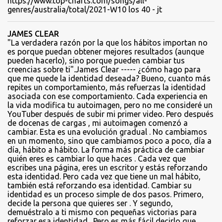
https://www.top-charts.com/songs/all-
genres/australia/total/2021-W10 los 40 - jt
JAMES CLEAR
"La verdadera razón por la que los hábitos importan no
es porque puedan obtener mejores resultados (aunque
pueden hacerlo), sino porque pueden cambiar tus
creencias sobre ti".James Clear ----- ¿cómo hago para
que me quede la identidad deseada? Bueno, cuanto más
repites un comportamiento, más refuerzas la identidad
asociada con ese comportamiento. Cada experiencia en
la vida modifica tu autoimagen, pero no me consideré un
YouTuber después de subir mi primer video. Pero después
de docenas de cargas , mi autoimagen comenzó a
cambiar. Esta es una evolución gradual . No cambiamos
en un momento, sino que cambiamos poco a poco, día a
día, hábito a hábito. La forma más práctica de cambiar
quién eres es cambiar lo que haces . Cada vez que
escribes una página, eres un escritor y estás reforzando
esta identidad. Pero cada vez que tiene un mal hábito,
también está reforzando esa identidad. Cambiar su
identidad es un proceso simple de dos pasos. Primero,
decide la persona que quieres ser . Y segundo,
demuéstralo a ti mismo con pequeñas victorias para
reforzar esa identidad . Pero es más fácil decirlo que