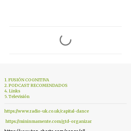
C
o
m
e
n
t
1. FUSIÓN COGNITIVA
a
2. PODCAST RECOMENDADOS
4. Links
r
5. Televisión
i
o
https://www.radio-uk.co.uk/capital-dance
s
https://mininmamente.com/gtd-organizar