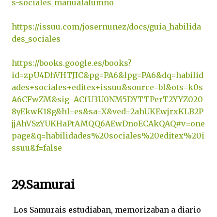
s-sociales_manualalumno
https://issuu.com/josernunez/docs/guia_habilida
des_sociales
https://books.google.es/books?
id=zpU4DhVHTJIC&pg=PA6&lpg=PA6&dq=habilid
ades+sociales+editex+issuu&source=bl&ots=k0s
A6CFwZM&sig=ACfU3U0NM5DYTTPerT2YYZ020
8yEkwK18g&hl=es&sa=X&ved=2ahUKEwjrxKLB2P
jjAhVSzYUKHaPtAMQQ6AEwDnoECAkQAQ#v=one
page&q=habilidades%20sociales%20editex%20i
ssuu&f=false
29.Samurai
Los Samurais estudiaban, memorizaban a diario