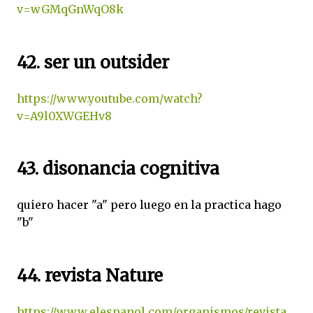
v=wGMqGnWqO8k
42. ser un outsider
https://www.youtube.com/watch?
v=A9l0XWGEHv8
43. disonancia cognitiva
quiero hacer "a" pero luego en la practica hago
"b"
44. revista Nature
https://www.elespanol.com/organismos/revista_