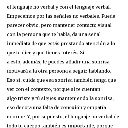
el lenguaje no verbal y con el lenguaje verbal.
Empecemos por las señales no verbales. Puede
parecer obvio, pero mantener contacto visual
con la persona que te habla, da una señal
inmediata de que estás prestando atención a lo
que te dice y que tienes interés. Si
a esto, además, le puedes añadir una sonrisa,
motivará a la otra persona a seguir hablando.
Eso sí, cuida que esa sonrisa también tenga que
ver con el contexto, porque si te cuentan
algo triste y tú sigues manteniendo la sonrisa,
eso denota una falta de conexión y empatía
enorme. Y, por supuesto, el lenguaje no verbal de
todo tu cuerpo también es importante, porque