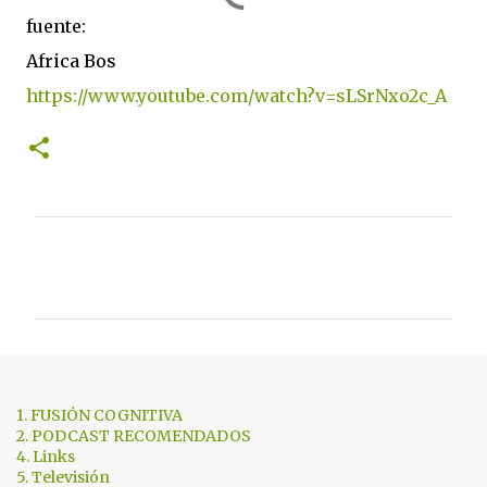
fuente:
Africa Bos
https://www.youtube.com/watch?v=sLSrNxo2c_A
C
o
m
e
n
t
1. FUSIÓN COGNITIVA
a
2. PODCAST RECOMENDADOS
4. Links
r
5. Televisión