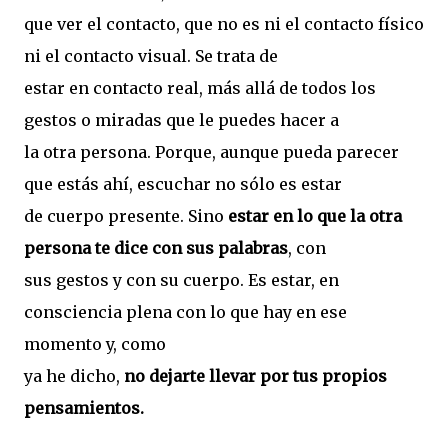
que ver el contacto, que no es ni el contacto físico
ni el contacto visual. Se trata de
estar en contacto real, más allá de todos los
gestos o miradas que le puedes hacer a
la otra persona. Porque, aunque pueda parecer
que estás ahí, escuchar no sólo es estar
de cuerpo presente. Sino
estar en lo que la otra
persona te dice con sus palabras
, con
sus gestos y con su cuerpo. Es estar, en
consciencia plena con lo que hay en ese
momento y, como
ya he dicho,
no dejarte llevar por tus propios
pensamientos.