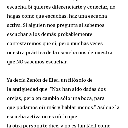
escucha. Si quieres diferenciarte y conectar, no
hagas como que escuchas, haz una escucha
activa. Si alguien nos pregunta si sabemos
escuchar a los demás probablemente
contestaremos que sí, pero muchas veces
nuestra práctica de la escucha nos demuestra
que NO sabemos escuchar.
Ya decía Zenón de Elea, un filósofo de
la antigüedad que: "Nos han sido dadas dos
orejas, pero en cambio sólo una boca, para
que podamos oír más y hablar menos." Así que la
escucha activa no es oír lo que
la otra persona te dice, y no es tan fácil como