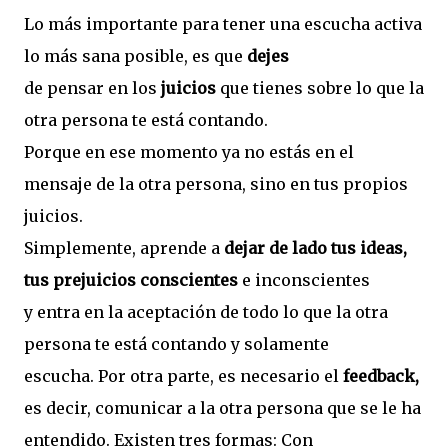
Lo más importante para tener una escucha activa
lo más sana posible, es que
dejes
de pensar en los
juicios
que tienes sobre lo que la
otra persona te está contando.
Porque en ese momento ya no estás en el
mensaje de la otra persona, sino en tus propios
juicios.
Simplemente, aprende a
dejar de lado tus ideas,
tus prejuicios conscientes
e inconscientes
y entra en la aceptación de todo lo que la otra
persona te está contando y solamente
escucha. Por otra parte, es necesario el
feedback,
es decir, comunicar a la otra persona que se le ha
entendido. Existen tres formas: Con