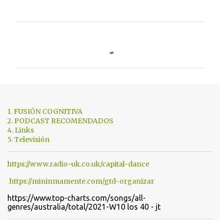
C
o
m
e
n
t
1. FUSIÓN COGNITIVA
a
2. PODCAST RECOMENDADOS
4. Links
r
5. Televisión
i
o
https://www.radio-uk.co.uk/capital-dance
s
https://mininmamente.com/gtd-organizar
https://www.top-charts.com/songs/all-
genres/australia/total/2021-W10 los 40 - jt