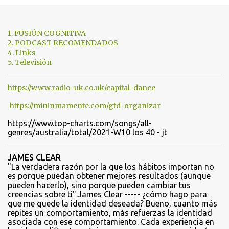
n
t
1. FUSIÓN COGNITIVA
a
2. PODCAST RECOMENDADOS
4. Links
r
5. Televisión
i
o
https://www.radio-uk.co.uk/capital-dance
s
https://mininmamente.com/gtd-organizar
https://www.top-charts.com/songs/all-
genres/australia/total/2021-W10 los 40 - jt
JAMES CLEAR
"La verdadera razón por la que los hábitos importan no
es porque puedan obtener mejores resultados (aunque
pueden hacerlo), sino porque pueden cambiar tus
creencias sobre ti".James Clear ----- ¿cómo hago para
que me quede la identidad deseada? Bueno, cuanto más
repites un comportamiento, más refuerzas la identidad
asociada con ese comportamiento. Cada experiencia en