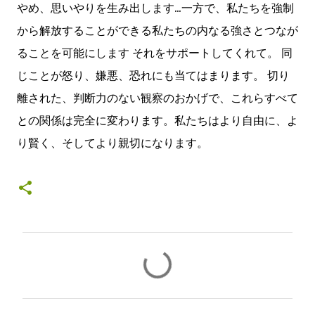
やめ、思いやりを生み出します...一方で、私たちを強制
から解放することができる私たちの内なる強さとつなが
ることを可能にします それをサポートしてくれて。 同
じことが怒り、嫌悪、恐れにも当てはまります。 切り
離された、判断力のない観察のおかげで、これらすべて
との関係は完全に変わります。私たちはより自由に、よ
り賢く、そしてより親切になります。
C
o
m
e