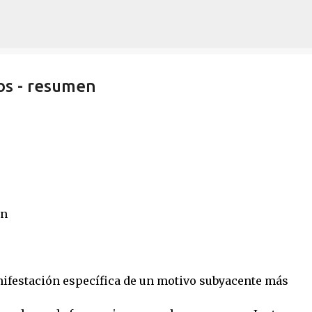
Ir al contenido principal
os - resumen
en
ifestación específica de un motivo subyacente más