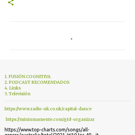
C
o
m
e
n
t
1. FUSIÓN COGNITIVA
a
2. PODCAST RECOMENDADOS
4. Links
r
5. Televisión
i
o
https://www.radio-uk.co.uk/capital-dance
s
https://mininmamente.com/gtd-organizar
https://www.top-charts.com/songs/all-