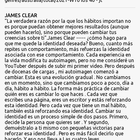
genres/australia/total/2021-W10 los 40 - jt
JAMES CLEAR
"La verdadera razón por la que los hábitos importan no
es porque puedan obtener mejores resultados (aunque
pueden hacerlo), sino porque pueden cambiar tus
creencias sobre ti".James Clear ----- ¿cómo hago para
que me quede la identidad deseada? Bueno, cuanto más
repites un comportamiento, más refuerzas la identidad
asociada con ese comportamiento. Cada experiencia en
la vida modifica tu autoimagen, pero no me consideré un
YouTuber después de subir mi primer video. Pero después
de docenas de cargas , mi autoimagen comenzó a
cambiar. Esta es una evolución gradual . No cambiamos
en un momento, sino que cambiamos poco a poco, día a
día, hábito a hábito. La forma más práctica de cambiar
quién eres es cambiar lo que haces . Cada vez que
escribes una página, eres un escritor y estás reforzando
esta identidad. Pero cada vez que tiene un mal hábito,
también está reforzando esa identidad. Cambiar su
identidad es un proceso simple de dos pasos. Primero,
decide la persona que quieres ser . Y segundo,
demuéstralo a ti mismo con pequeñas victorias para
reforzar esa identidad . Pero es más fácil decirlo que
hacerlo. Y eso nos lleva a Las cuatro leyes.