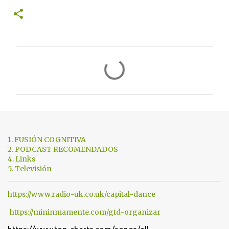
C
o
m
e
n
t
1. FUSIÓN COGNITIVA
a
2. PODCAST RECOMENDADOS
4. Links
r
5. Televisión
i
o
https://www.radio-uk.co.uk/capital-dance
s
https://mininmamente.com/gtd-organizar