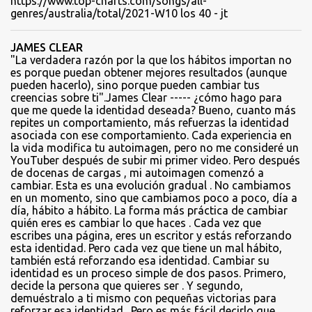
https://www.top-charts.com/songs/all-
genres/australia/total/2021-W10 los 40 - jt
JAMES CLEAR
"La verdadera razón por la que los hábitos importan no
es porque puedan obtener mejores resultados (aunque
pueden hacerlo), sino porque pueden cambiar tus
creencias sobre ti".James Clear ----- ¿cómo hago para
que me quede la identidad deseada? Bueno, cuanto más
repites un comportamiento, más refuerzas la identidad
asociada con ese comportamiento. Cada experiencia en
la vida modifica tu autoimagen, pero no me consideré un
YouTuber después de subir mi primer video. Pero después
de docenas de cargas , mi autoimagen comenzó a
cambiar. Esta es una evolución gradual . No cambiamos
en un momento, sino que cambiamos poco a poco, día a
día, hábito a hábito. La forma más práctica de cambiar
quién eres es cambiar lo que haces . Cada vez que
escribes una página, eres un escritor y estás reforzando
esta identidad. Pero cada vez que tiene un mal hábito,
también está reforzando esa identidad. Cambiar su
identidad es un proceso simple de dos pasos. Primero,
decide la persona que quieres ser . Y segundo,
demuéstralo a ti mismo con pequeñas victorias para
reforzar esa identidad . Pero es más fácil decirlo que